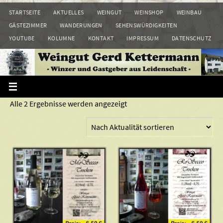
Zum
STARTSEITE
AKTUELLES
WEINGUT
WEINSHOP
WEINBAU
Inhalt
GÄSTEZIMMER
WANDERUNGEN
SEHENSWÜRDIGKEITEN
springen
YOUTUBE
KOLUMNE
KONTAKT
IMPRESSUM
DATENSCHUTZ
Nach
Alle 2 Ergebnisse werden angezeigt
Aktualität
sortiert