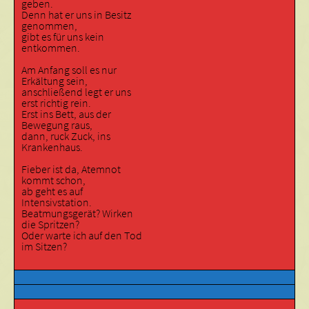
geben.
Denn hat er uns in Besitz
genommen,
gibt es für uns kein
entkommen.
Am Anfang soll es nur
Erkältung sein,
anschließend legt er uns
erst richtig rein.
Erst ins Bett, aus der
Bewegung raus,
dann, ruck Zuck, ins
Krankenhaus.
Fieber ist da, Atemnot
kommt schon,
ab geht es auf
Intensivstation.
Beatmungsgerät? Wirken
die Spritzen?
Oder warte ich auf den Tod
im Sitzen?