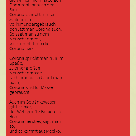
Dann seht ihr auch den
Sinn,
Corona ist nicht immer
schlimm.Im
Volksmundartgebrauch,
benutzt man Corona auch.
So sagt man zu nem
Menschenmeer,
wo kommt denn die
Corona her?
Corona spricht man nun im
Spaße,
zu einer großen
Menschenmasse.
Nicht nur hier erkennt man
auch,
Corona wird für Masse
gebraucht.
Auch im Getränkewesen
gibt es hier,
der Welt größte Brauerei für
Bier.
Corona heißt es, sagt man
so,
und es kommt aus Mexiko.