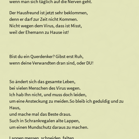
wenn man sich täglich auf die Nerven geht.
Der Hausfreund ist jetzt sehr beklommen,
denn er darf zur Zeit nicht Kommen.
Nicht wegen dem Virus, dass ist Misst,
weil der Ehemann zu Hause ist!
Bist du ein Querdenker? Gibst erst Ruh,
wenn deine Verwandten dran sind, oder DU!
So ändert sich das gesamte Leben,
bei vielen Menschen des Virus wegen.
Ich hab Ihn nicht, und muss doch leiden,
um eine Ansteckung zu meiden.So bleib ich geduldig und zu
Haus,
und mache mal das Beste draus.
Such in Schrankregalen alte Lappen,
um einen Mundschutz daraus zu machen.
Lappen messen, schneiden, falten,