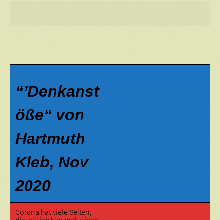
“’Denkanst
öße“ von
Hartmuth
Kleb, Nov
2020
Corona hat viele Seiten,
die will ich hier mal zeigen.