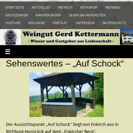
Zum
STARTSEITE
AKTUELLES
WEINGUT
WEINSHOP
WEINBAU
Inhalt
GÄSTEZIMMER
WANDERUNGEN
SEHENSWÜRDIGKEITEN
springen
YOUTUBE
KOLUMNE
KONTAKT
IMPRESSUM
DATENSCHUTZ
Sehenswertes – „Auf Schock“
Der Aussichtspunkt „Auf Schock“ liegt von Enkirch aus in
Richtung Hunsrück auf dem „Enkircher Berg“.