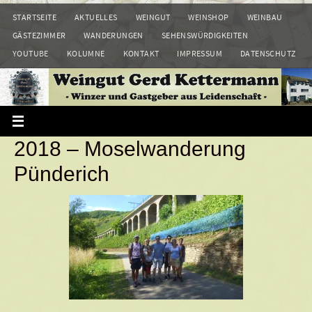
Zum
STARTSEITE
AKTUELLES
WEINGUT
WEINSHOP
WEINBAU
Inhalt
GÄSTEZIMMER
WANDERUNGEN
SEHENSWÜRDIGKEITEN
springen
YOUTUBE
KOLUMNE
KONTAKT
IMPRESSUM
DATENSCHUTZ
2018 – Moselwanderung
Pünderich