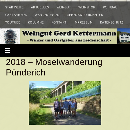
Zum
STARTSEITE
AKTUELLES
WEINGUT
WEINSHOP
WEINBAU
Inhalt
GÄSTEZIMMER
WANDERUNGEN
SEHENSWÜRDIGKEITEN
springen
YOUTUBE
KOLUMNE
KONTAKT
IMPRESSUM
DATENSCHUTZ
2018 – Moselwanderung
Pünderich