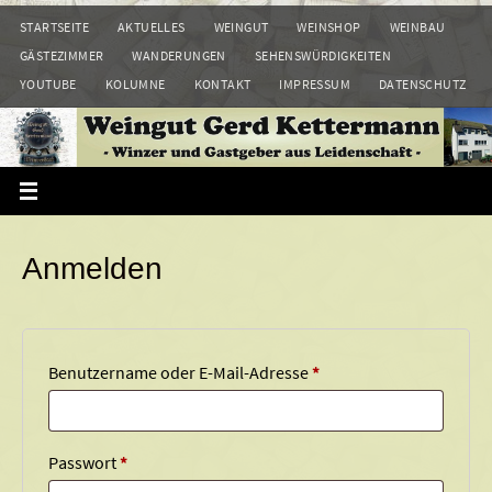
Zum
STARTSEITE
AKTUELLES
WEINGUT
WEINSHOP
WEINBAU
Inhalt
GÄSTEZIMMER
WANDERUNGEN
SEHENSWÜRDIGKEITEN
springen
YOUTUBE
KOLUMNE
KONTAKT
IMPRESSUM
DATENSCHUTZ
Anmelden
Erforderlich
Benutzername oder E-Mail-Adresse
*
Erforderlich
Passwort
*