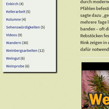
durch moderne
Enkirch
(4)
Pfählen befest
Kellerarbeit
(5)
sagte dazu „ge
Kolumne
(4)
mehrere Tage l
Sehenswürdigkeiten
(5)
banden – oft d
Videos
(9)
Rebstöcken fes
Rink zeigen in
Wandern
(30)
dafür notwendi
Weinbergsarbeiten
(12)
Weingut
(6)
Weinprobe
(6)