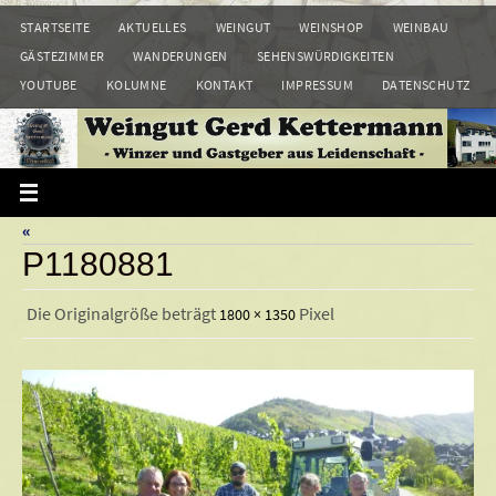
Zum
STARTSEITE
AKTUELLES
WEINGUT
WEINSHOP
WEINBAU
Inhalt
GÄSTEZIMMER
WANDERUNGEN
SEHENSWÜRDIGKEITEN
springen
YOUTUBE
KOLUMNE
KONTAKT
IMPRESSUM
DATENSCHUTZ
«
P1180881
Die Originalgröße beträgt
Pixel
1800 × 1350