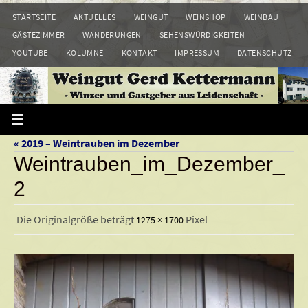
Zum
STARTSEITE
AKTUELLES
WEINGUT
WEINSHOP
WEINBAU
Inhalt
GÄSTEZIMMER
WANDERUNGEN
SEHENSWÜRDIGKEITEN
springen
YOUTUBE
KOLUMNE
KONTAKT
IMPRESSUM
DATENSCHUTZ
« 2019 – Weintrauben im Dezember
Weintrauben_im_Dezember_
2
Die Originalgröße beträgt
Pixel
1275 × 1700