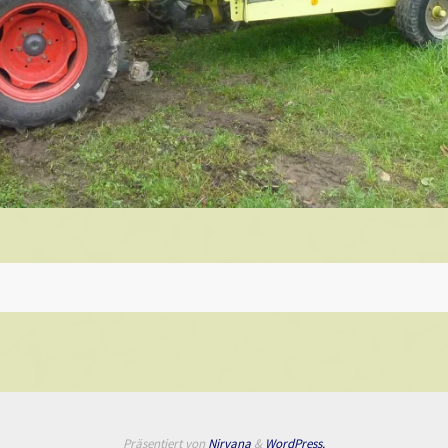
Präsentiert von
Nirvana
&
WordPress.