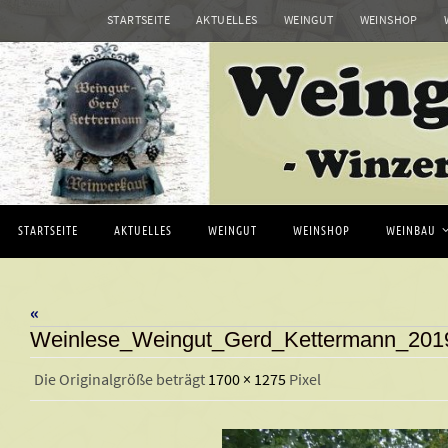
STARTSEITE
AKTUELLES
WEINGUT
WEINSHOP
Zum
Inhalt
springen
Zum
STARTSEITE
AKTUELLES
WEINGUT
WEINSHOP
WEINBAU
Inhalt
springen
«
Weinlese_Weingut_Gerd_Kettermann_201
Die Originalgröße beträgt
1700 × 1275
Pixel